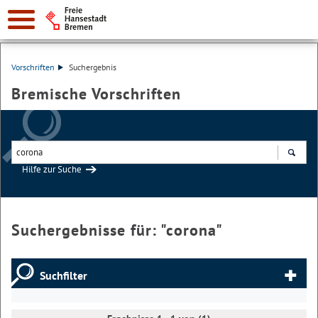
Vorschriften
Suchergebnis
Bremische Vorschriften
Hilfe zur Suche
Suchen
Suchergebnisse für: "
corona
"
Suchfilter