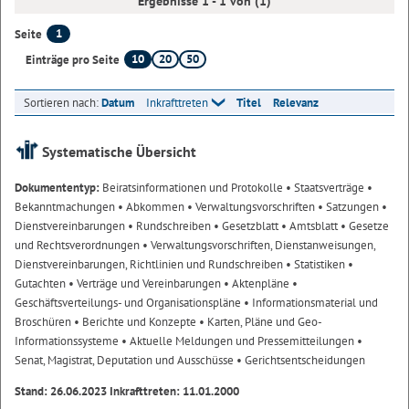
Ergebnisse 1 - 1 von (1)
1
Seite
10
20
50
Einträge pro Seite
Sortieren nach:
Datum
Inkrafttreten
Titel
Relevanz
Systematische Übersicht
Dokumententyp:
Beiratsinformationen und Protokolle
• Staatsverträge
•
Bekanntmachungen
• Abkommen
• Verwaltungsvorschriften
• Satzungen
•
Dienstvereinbarungen
• Rundschreiben
• Gesetzblatt
• Amtsblatt
• Gesetze
und Rechtsverordnungen
• Verwaltungsvorschriften, Dienstanweisungen,
Dienstvereinbarungen, Richtlinien und Rundschreiben
• Statistiken
•
Gutachten
• Verträge und Vereinbarungen
• Aktenpläne
•
Geschäftsverteilungs- und Organisationspläne
• Informationsmaterial und
Broschüren
• Berichte und Konzepte
• Karten, Pläne und Geo-
Informationssysteme
• Aktuelle Meldungen und Pressemitteilungen
•
Senat, Magistrat, Deputation und Ausschüsse
• Gerichtsentscheidungen
Stand: 26.06.2023 Inkrafttreten: 11.01.2000