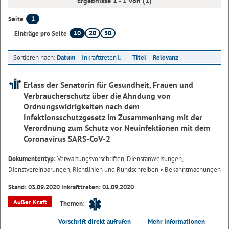
Ergebnisse 1 - 1 von (1)
1
Seite
10
20
50
Einträge pro Seite
Sortieren nach:
Datum
Inkrafttreten
Titel
Relevanz
Erlass der Senatorin für Gesundheit, Frauen und
Verbraucherschutz über die Ahndung von
Ordnungswidrigkeiten nach dem
Infektionsschutzgesetz im Zusammenhang mit der
Verordnung zum Schutz vor Neuinfektionen mit dem
Coronavirus SARS-CoV-2
Dokumententyp:
Verwaltungsvorschriften, Dienstanweisungen,
Dienstvereinbarungen, Richtlinien und Rundschreiben
• Bekanntmachungen
Stand: 03.09.2020 Inkrafttreten: 01.09.2020
Außer Kraft
Themen:
Vorschrift direkt aufrufen
Mehr Informationen