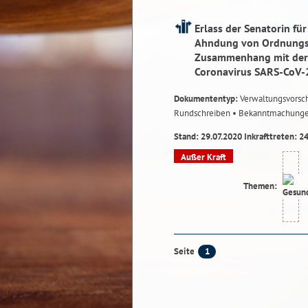
Erlass der Senatorin fü
Ahndung von Ordnungsw
Zusammenhang mit der 
Coronavirus SARS-CoV-
Dokumententyp:
Verwaltungsvorsch
Rundschreiben
• Bekanntmachung
Stand: 29.07.2020 Inkrafttreten: 2
Außer Kraft
Themen:
1
Seite