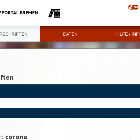
ZPORTAL BREMEN
RSCHRIFTEN
DATEN
HILFE / IN
iften
r:
corona