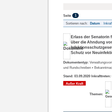
1
Seite
Sortieren nach:
Datum
Inkraf
Erlass der Senatorin
über die Ahndung vo
Infektionsschutzges
Schutz vor Neuinfek
Dokumententyp:
Verwaltungsvors
und Rundschreiben
• Bekanntma
Stand: 03.09.2020 Inkrafttreten:
Außer Kraft
Themen: