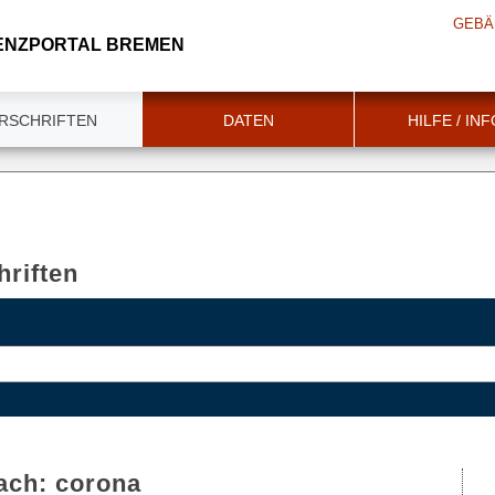
GEBÄ
ENZPORTAL BREMEN
RSCHRIFTEN
DATEN
HILFE / IN
riften
ach:
corona