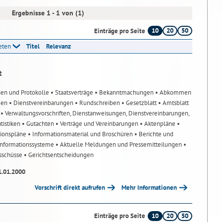
Ergebnisse 1 - 1 von (1)
10
20
50
Einträge pro Seite
reten
Titel
Relevanz
t
nen und Protokolle
• Staatsverträge
• Bekanntmachungen
• Abkommen
gen
• Dienstvereinbarungen
• Rundschreiben
• Gesetzblatt
• Amtsblatt
n
• Verwaltungsvorschriften, Dienstanweisungen, Dienstvereinbarungen,
atistiken
• Gutachten
• Verträge und Vereinbarungen
• Aktenpläne
•
tionspläne
• Informationsmaterial und Broschüren
• Berichte und
-Informationssysteme
• Aktuelle Meldungen und Pressemitteilungen
•
usschüsse
• Gerichtsentscheidungen
1.01.2000
Vorschrift direkt aufrufen
Mehr Informationen
10
20
50
Einträge pro Seite