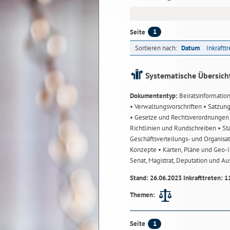
1
Seite
Sortieren nach:
Datum
Inkraftt
Systematische Übersich
Dokumententyp:
Beiratsinformatio
• Verwaltungsvorschriften
• Satzun
• Gesetze und Rechtsverordnunge
Richtlinien und Rundschreiben
• St
Geschäftsverteilungs- und Organisa
Konzepte
• Karten, Pläne und Geo
Senat, Magistrat, Deputation und A
Stand: 26.06.2023 Inkrafttreten: 1
Themen:
1
Seite