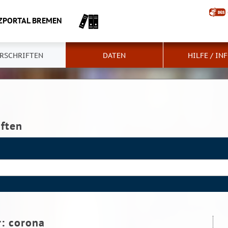
ZPORTAL BREMEN
RSCHRIFTEN
DATEN
HILFE / IN
iften
r:
corona