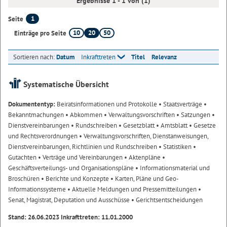
Ergebnisse 1 - 1 von (1)
1
Seite
10
20
50
Einträge pro Seite
Sortieren nach:
Datum
Inkrafttreten
Titel
Relevanz
Systematische Übersicht
Dokumententyp:
Beiratsinformationen und Protokolle
• Staatsverträge
•
Bekanntmachungen
• Abkommen
• Verwaltungsvorschriften
• Satzungen
•
Dienstvereinbarungen
• Rundschreiben
• Gesetzblatt
• Amtsblatt
• Gesetze
und Rechtsverordnungen
• Verwaltungsvorschriften, Dienstanweisungen,
Dienstvereinbarungen, Richtlinien und Rundschreiben
• Statistiken
•
Gutachten
• Verträge und Vereinbarungen
• Aktenpläne
•
Geschäftsverteilungs- und Organisationspläne
• Informationsmaterial und
Broschüren
• Berichte und Konzepte
• Karten, Pläne und Geo-
Informationssysteme
• Aktuelle Meldungen und Pressemitteilungen
•
Senat, Magistrat, Deputation und Ausschüsse
• Gerichtsentscheidungen
Stand: 26.06.2023 Inkrafttreten: 11.01.2000