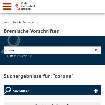
Vorschriften
Suchergebnis
Bremische Vorschriften
Hilfe zur Suche
Suchen
Suchergebnisse für: "
corona
"
Suchfilter