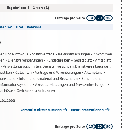
Ergebnisse 1 - 1 von (1)
10
20
50
Einträge pro Seite
reten
Titel
Relevanz
t
nen und Protokolle
• Staatsverträge
• Bekanntmachungen
• Abkommen
gen
• Dienstvereinbarungen
• Rundschreiben
• Gesetzblatt
• Amtsblatt
n
• Verwaltungsvorschriften, Dienstanweisungen, Dienstvereinbarungen,
atistiken
• Gutachten
• Verträge und Vereinbarungen
• Aktenpläne
•
tionspläne
• Informationsmaterial und Broschüren
• Berichte und
-Informationssysteme
• Aktuelle Meldungen und Pressemitteilungen
•
usschüsse
• Gerichtsentscheidungen
1.01.2000
Vorschrift direkt aufrufen
Mehr Informationen
10
20
50
Einträge pro Seite