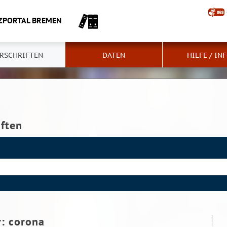
ZPORTAL BREMEN
RSCHRIFTEN
DATEN
HILFE / IN
iften
r:
corona