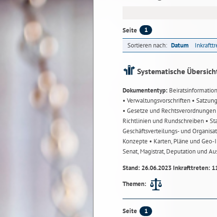
1
Seite
Sortieren nach:
Datum
Inkraftt
Systematische Übersich
Dokumententyp:
Beiratsinformatio
• Verwaltungsvorschriften
• Satzun
• Gesetze und Rechtsverordnunge
Richtlinien und Rundschreiben
• St
Geschäftsverteilungs- und Organisa
Konzepte
• Karten, Pläne und Geo
Senat, Magistrat, Deputation und A
Stand: 26.06.2023 Inkrafttreten: 1
Themen:
1
Seite