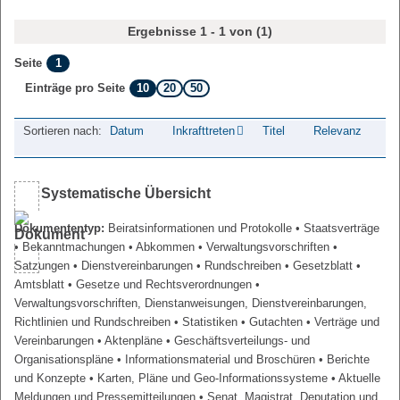
Ergebnisse 1 - 1 von (1)
1
Seite
10
20
50
Einträge pro Seite
Sortieren nach:
Datum
Inkrafttreten
Titel
Relevanz
Systematische Übersicht
Dokumententyp:
Beiratsinformationen und Protokolle
• Staatsverträge
• Bekanntmachungen
• Abkommen
• Verwaltungsvorschriften
•
Satzungen
• Dienstvereinbarungen
• Rundschreiben
• Gesetzblatt
•
Amtsblatt
• Gesetze und Rechtsverordnungen
•
Verwaltungsvorschriften, Dienstanweisungen, Dienstvereinbarungen,
Richtlinien und Rundschreiben
• Statistiken
• Gutachten
• Verträge und
Vereinbarungen
• Aktenpläne
• Geschäftsverteilungs- und
Organisationspläne
• Informationsmaterial und Broschüren
• Berichte
und Konzepte
• Karten, Pläne und Geo-Informationssysteme
• Aktuelle
Meldungen und Pressemitteilungen
• Senat, Magistrat, Deputation und