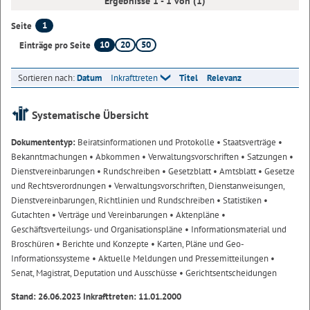
Ergebnisse 1 - 1 von (1)
1
Seite
10
20
50
Einträge pro Seite
Sortieren nach:
Datum
Inkrafttreten
Titel
Relevanz
Systematische Übersicht
Dokumententyp:
Beiratsinformationen und Protokolle
• Staatsverträge
•
Bekanntmachungen
• Abkommen
• Verwaltungsvorschriften
• Satzungen
•
Dienstvereinbarungen
• Rundschreiben
• Gesetzblatt
• Amtsblatt
• Gesetze
und Rechtsverordnungen
• Verwaltungsvorschriften, Dienstanweisungen,
Dienstvereinbarungen, Richtlinien und Rundschreiben
• Statistiken
•
Gutachten
• Verträge und Vereinbarungen
• Aktenpläne
•
Geschäftsverteilungs- und Organisationspläne
• Informationsmaterial und
Broschüren
• Berichte und Konzepte
• Karten, Pläne und Geo-
Informationssysteme
• Aktuelle Meldungen und Pressemitteilungen
•
Senat, Magistrat, Deputation und Ausschüsse
• Gerichtsentscheidungen
Stand: 26.06.2023 Inkrafttreten: 11.01.2000