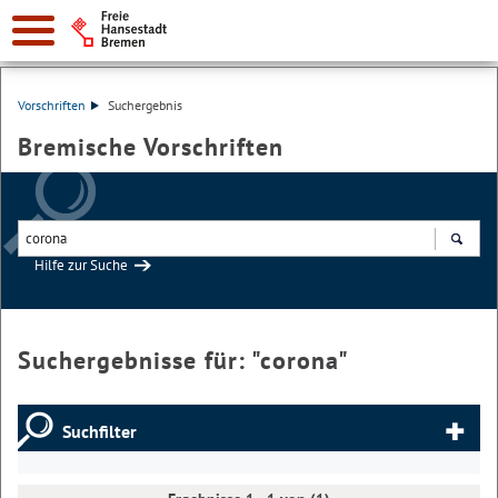
Vorschriften
Suchergebnis
Bremische Vorschriften
Hilfe zur Suche
Suchen
Suchergebnisse für: "
corona
"
Suchfilter