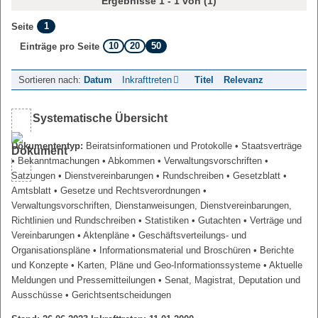
Ergebnisse 1 - 1 von (1)
1
Seite
10
20
50
Einträge pro Seite
Sortieren nach:
Datum
Inkrafttreten
Titel
Relevanz
Systematische Übersicht
Dokumententyp:
Beiratsinformationen und Protokolle
• Staatsverträge
• Bekanntmachungen
• Abkommen
• Verwaltungsvorschriften
•
Satzungen
• Dienstvereinbarungen
• Rundschreiben
• Gesetzblatt
•
Amtsblatt
• Gesetze und Rechtsverordnungen
•
Verwaltungsvorschriften, Dienstanweisungen, Dienstvereinbarungen,
Richtlinien und Rundschreiben
• Statistiken
• Gutachten
• Verträge und
Vereinbarungen
• Aktenpläne
• Geschäftsverteilungs- und
Organisationspläne
• Informationsmaterial und Broschüren
• Berichte
und Konzepte
• Karten, Pläne und Geo-Informationssysteme
• Aktuelle
Meldungen und Pressemitteilungen
• Senat, Magistrat, Deputation und
Ausschüsse
• Gerichtsentscheidungen