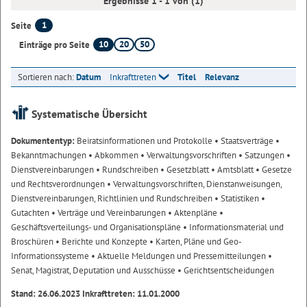
Ergebnisse 1 - 1 von (1)
1
Seite
10
20
50
Einträge pro Seite
Sortieren nach:
Datum
Inkrafttreten
Titel
Relevanz
Systematische Übersicht
Dokumententyp:
Beiratsinformationen und Protokolle
• Staatsverträge
•
Bekanntmachungen
• Abkommen
• Verwaltungsvorschriften
• Satzungen
•
Dienstvereinbarungen
• Rundschreiben
• Gesetzblatt
• Amtsblatt
• Gesetze
und Rechtsverordnungen
• Verwaltungsvorschriften, Dienstanweisungen,
Dienstvereinbarungen, Richtlinien und Rundschreiben
• Statistiken
•
Gutachten
• Verträge und Vereinbarungen
• Aktenpläne
•
Geschäftsverteilungs- und Organisationspläne
• Informationsmaterial und
Broschüren
• Berichte und Konzepte
• Karten, Pläne und Geo-
Informationssysteme
• Aktuelle Meldungen und Pressemitteilungen
•
Senat, Magistrat, Deputation und Ausschüsse
• Gerichtsentscheidungen
Stand: 26.06.2023 Inkrafttreten: 11.01.2000