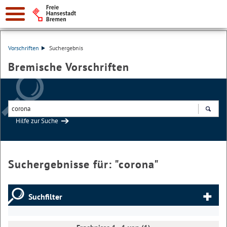
Vorschriften
Suchergebnis
Bremische Vorschriften
Hilfe zur Suche
Suchen
Suchergebnisse für: "
corona
"
Suchfilter