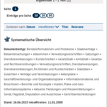
Ergebnisse 1 - 1 von (1)
1
Seite
10
20
50
Einträge pro Seite
Sortieren nach:
Datum
Inkrafttreten
Titel
Relevanz
Systematische Übersicht
Dokumententyp:
Beiratsinformationen und Protokolle
• Staatsverträge
•
Bekanntmachungen
• Abkommen
• Verwaltungsvorschriften
• Satzungen
•
Dienstvereinbarungen
• Rundschreiben
• Gesetzblatt
• Amtsblatt
• Gesetze
und Rechtsverordnungen
• Verwaltungsvorschriften, Dienstanweisungen,
Dienstvereinbarungen, Richtlinien und Rundschreiben
• Statistiken
•
Gutachten
• Verträge und Vereinbarungen
• Aktenpläne
•
Geschäftsverteilungs- und Organisationspläne
• Informationsmaterial und
Broschüren
• Berichte und Konzepte
• Karten, Pläne und Geo-
Informationssysteme
• Aktuelle Meldungen und Pressemitteilungen
•
Senat, Magistrat, Deputation und Ausschüsse
• Gerichtsentscheidungen
Stand: 26.06.2023 Inkrafttreten: 11.01.2000