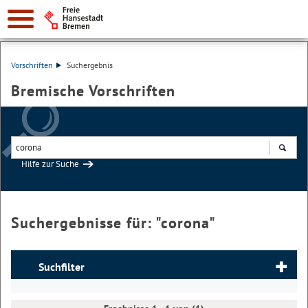
Vorschriften
Suchergebnis
Bremische Vorschriften
Hilfe zur Suche
Suchen
Suchergebnisse für: "
corona
"
Suchfilter