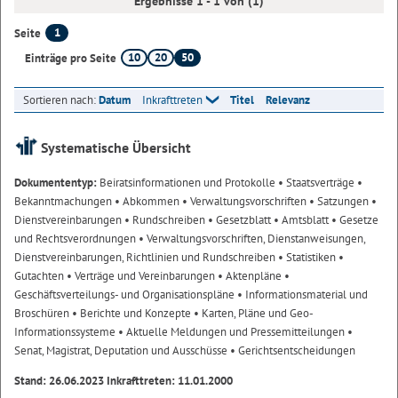
Ergebnisse 1 - 1 von (1)
1
Seite
10
20
50
Einträge pro Seite
Sortieren nach:
Datum
Inkrafttreten
Titel
Relevanz
Systematische Übersicht
Dokumententyp:
Beiratsinformationen und Protokolle
• Staatsverträge
•
Bekanntmachungen
• Abkommen
• Verwaltungsvorschriften
• Satzungen
•
Dienstvereinbarungen
• Rundschreiben
• Gesetzblatt
• Amtsblatt
• Gesetze
und Rechtsverordnungen
• Verwaltungsvorschriften, Dienstanweisungen,
Dienstvereinbarungen, Richtlinien und Rundschreiben
• Statistiken
•
Gutachten
• Verträge und Vereinbarungen
• Aktenpläne
•
Geschäftsverteilungs- und Organisationspläne
• Informationsmaterial und
Broschüren
• Berichte und Konzepte
• Karten, Pläne und Geo-
Informationssysteme
• Aktuelle Meldungen und Pressemitteilungen
•
Senat, Magistrat, Deputation und Ausschüsse
• Gerichtsentscheidungen
Stand: 26.06.2023 Inkrafttreten: 11.01.2000