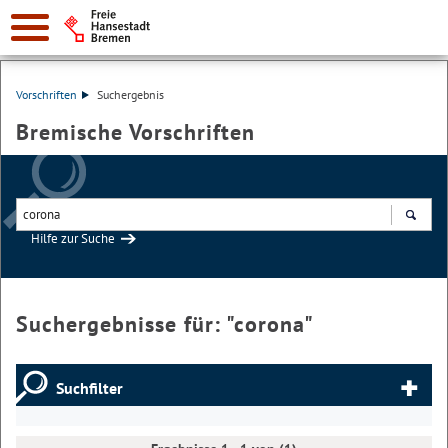
Vorschriften
Suchergebnis
Bremische Vorschriften
Hilfe zur Suche
Suchen
Suchergebnisse für: "
corona
"
Suchfilter