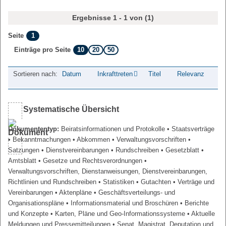
Ergebnisse 1 - 1 von (1)
1
Seite
10
20
50
Einträge pro Seite
Sortieren nach:
Datum
Inkrafttreten
Titel
Relevanz
Systematische Übersicht
Dokumententyp:
Beiratsinformationen und Protokolle
• Staatsverträge
• Bekanntmachungen
• Abkommen
• Verwaltungsvorschriften
•
Satzungen
• Dienstvereinbarungen
• Rundschreiben
• Gesetzblatt
•
Amtsblatt
• Gesetze und Rechtsverordnungen
•
Verwaltungsvorschriften, Dienstanweisungen, Dienstvereinbarungen,
Richtlinien und Rundschreiben
• Statistiken
• Gutachten
• Verträge und
Vereinbarungen
• Aktenpläne
• Geschäftsverteilungs- und
Organisationspläne
• Informationsmaterial und Broschüren
• Berichte
und Konzepte
• Karten, Pläne und Geo-Informationssysteme
• Aktuelle
Meldungen und Pressemitteilungen
• Senat, Magistrat, Deputation und