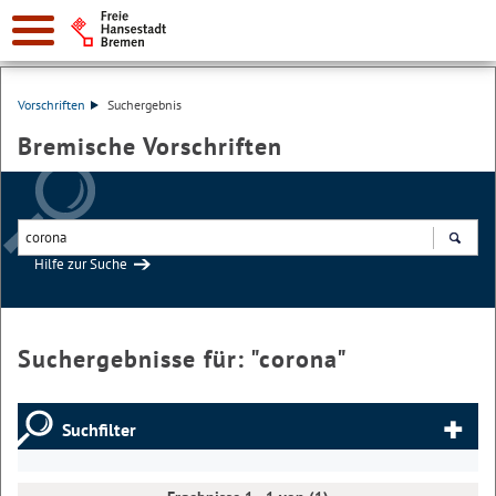
Vorschriften
Suchergebnis
Bremische Vorschriften
Hilfe zur Suche
Suchen
Suchergebnisse für: "
corona
"
Suchfilter