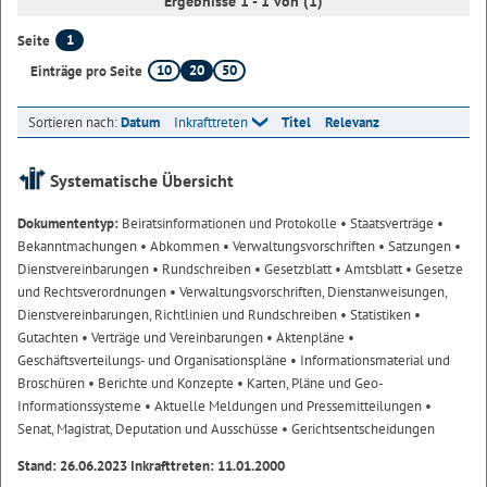
Ergebnisse 1 - 1 von (1)
1
Seite
10
20
50
Einträge pro Seite
Sortieren nach:
Datum
Inkrafttreten
Titel
Relevanz
Systematische Übersicht
Dokumententyp:
Beiratsinformationen und Protokolle
• Staatsverträge
•
Bekanntmachungen
• Abkommen
• Verwaltungsvorschriften
• Satzungen
•
Dienstvereinbarungen
• Rundschreiben
• Gesetzblatt
• Amtsblatt
• Gesetze
und Rechtsverordnungen
• Verwaltungsvorschriften, Dienstanweisungen,
Dienstvereinbarungen, Richtlinien und Rundschreiben
• Statistiken
•
Gutachten
• Verträge und Vereinbarungen
• Aktenpläne
•
Geschäftsverteilungs- und Organisationspläne
• Informationsmaterial und
Broschüren
• Berichte und Konzepte
• Karten, Pläne und Geo-
Informationssysteme
• Aktuelle Meldungen und Pressemitteilungen
•
Senat, Magistrat, Deputation und Ausschüsse
• Gerichtsentscheidungen
Stand: 26.06.2023 Inkrafttreten: 11.01.2000