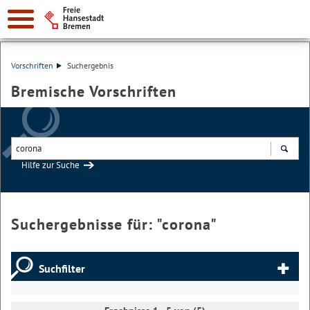
Vorschriften
Suchergebnis
Bremische Vorschriften
Hilfe zur Suche
Suchen
Suchergebnisse für: "
corona
"
Suchfilter