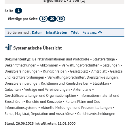
Ergebnisse 1 - 1 von (1)
1
Seite
10
20
50
Einträge pro Seite
Sortieren nach:
Datum
Inkrafttreten
Titel
Relevanz
Systematische Übersicht
Dokumententyp:
Beiratsinformationen und Protokolle
• Staatsverträge
•
Bekanntmachungen
• Abkommen
• Verwaltungsvorschriften
• Satzungen
•
Dienstvereinbarungen
• Rundschreiben
• Gesetzblatt
• Amtsblatt
• Gesetze
und Rechtsverordnungen
• Verwaltungsvorschriften, Dienstanweisungen,
Dienstvereinbarungen, Richtlinien und Rundschreiben
• Statistiken
•
Gutachten
• Verträge und Vereinbarungen
• Aktenpläne
•
Geschäftsverteilungs- und Organisationspläne
• Informationsmaterial und
Broschüren
• Berichte und Konzepte
• Karten, Pläne und Geo-
Informationssysteme
• Aktuelle Meldungen und Pressemitteilungen
•
Senat, Magistrat, Deputation und Ausschüsse
• Gerichtsentscheidungen
Stand: 26.06.2023 Inkrafttreten: 11.01.2000