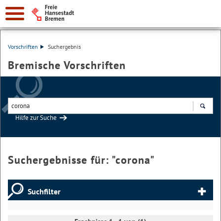
Vorschriften
Suchergebnis
Bremische Vorschriften
Hilfe zur Suche
Suchen
Suchergebnisse für: "
corona
"
Suchfilter