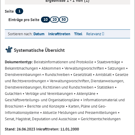
Ergebnisse 1 - 1 von (1)
1
Seite
10
20
50
Einträge pro Seite
Sortieren nach:
Datum
Inkrafttreten
Titel
Relevanz
Systematische Übersicht
Dokumententyp:
Beiratsinformationen und Protokolle
• Staatsverträge
•
Bekanntmachungen
• Abkommen
• Verwaltungsvorschriften
• Satzungen
•
Dienstvereinbarungen
• Rundschreiben
• Gesetzblatt
• Amtsblatt
• Gesetze
und Rechtsverordnungen
• Verwaltungsvorschriften, Dienstanweisungen,
Dienstvereinbarungen, Richtlinien und Rundschreiben
• Statistiken
•
Gutachten
• Verträge und Vereinbarungen
• Aktenpläne
•
Geschäftsverteilungs- und Organisationspläne
• Informationsmaterial und
Broschüren
• Berichte und Konzepte
• Karten, Pläne und Geo-
Informationssysteme
• Aktuelle Meldungen und Pressemitteilungen
•
Senat, Magistrat, Deputation und Ausschüsse
• Gerichtsentscheidungen
Stand: 26.06.2023 Inkrafttreten: 11.01.2000