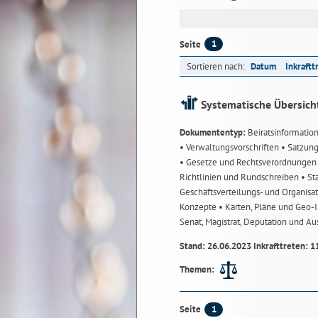
1
Seite
Sortieren nach:
Datum
Inkraftt
Systematische Übersich
Dokumententyp:
Beiratsinformatio
• Verwaltungsvorschriften
• Satzun
• Gesetze und Rechtsverordnunge
Richtlinien und Rundschreiben
• St
Geschäftsverteilungs- und Organisa
Konzepte
• Karten, Pläne und Geo
Senat, Magistrat, Deputation und A
Stand: 26.06.2023 Inkrafttreten: 1
Themen:
1
Seite