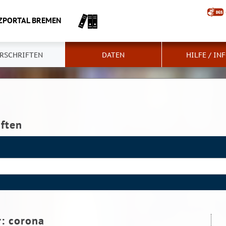
ZPORTAL BREMEN
RSCHRIFTEN
DATEN
HILFE / IN
iften
r:
corona