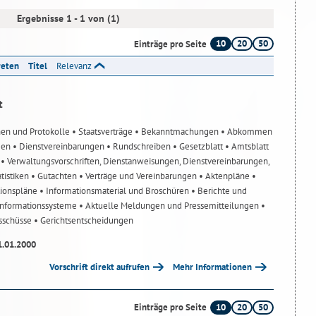
Ergebnisse 1 - 1 von (1)
10
20
50
Einträge pro Seite
reten
Titel
Relevanz
t
nen und Protokolle
• Staatsverträge
• Bekanntmachungen
• Abkommen
gen
• Dienstvereinbarungen
• Rundschreiben
• Gesetzblatt
• Amtsblatt
n
• Verwaltungsvorschriften, Dienstanweisungen, Dienstvereinbarungen,
atistiken
• Gutachten
• Verträge und Vereinbarungen
• Aktenpläne
•
tionspläne
• Informationsmaterial und Broschüren
• Berichte und
-Informationssysteme
• Aktuelle Meldungen und Pressemitteilungen
•
usschüsse
• Gerichtsentscheidungen
1.01.2000
Vorschrift direkt aufrufen
Mehr Informationen
10
20
50
Einträge pro Seite