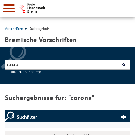
Vorschriften
Suchergebnis
Bremische Vorschriften
Hilfe zur Suche
Suchen
Suchergebnisse für: "
corona
"
Suchfilter