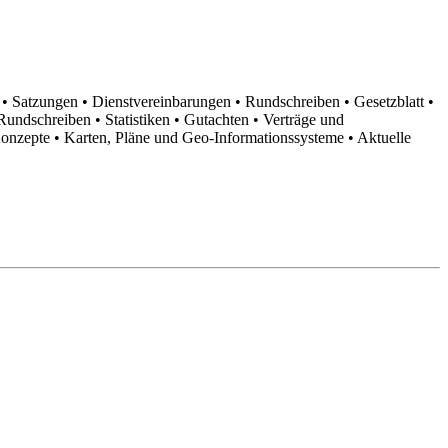
n
• Satzungen
• Dienstvereinbarungen
• Rundschreiben
• Gesetzblatt
•
d Rundschreiben
• Statistiken
• Gutachten
• Verträge und
Konzepte
• Karten, Pläne und Geo-Informationssysteme
• Aktuelle