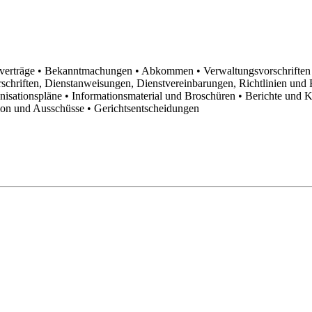
sverträge
• Bekanntmachungen
• Abkommen
• Verwaltungsvorschrifte
schriften, Dienstanweisungen, Dienstvereinbarungen, Richtlinien un
anisationspläne
• Informationsmaterial und Broschüren
• Berichte und 
tion und Ausschüsse
• Gerichtsentscheidungen