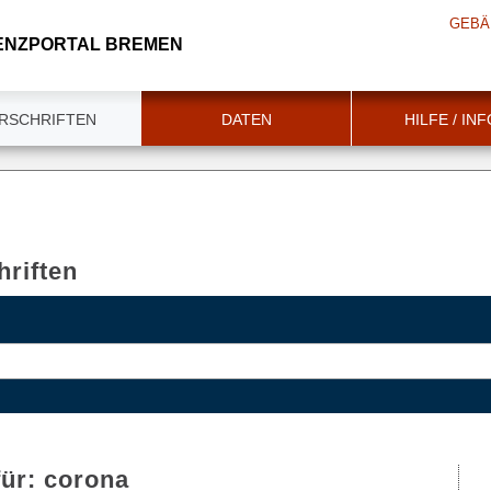
GEBÄ
ENZPORTAL BREMEN
RSCHRIFTEN
DATEN
HILFE / IN
riften
für:
corona