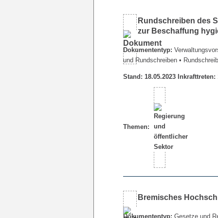
Rundschreiben des Se
zur Beschaffung hygie
Dokumententyp:
Verwaltungsvors
und Rundschreiben
• Rundschrei
Stand: 18.05.2023 Inkrafttreten:
Themen:
Bremisches Hochsch
Dokumententyp:
Gesetze und R