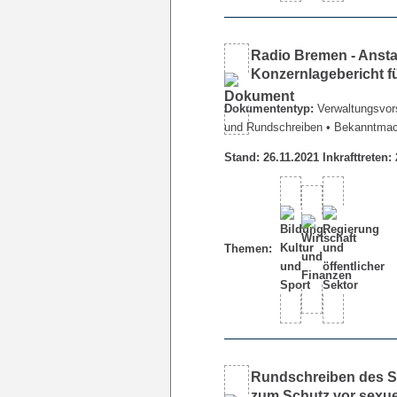
Radio Bremen - Ansta
Konzernlagebericht f
Dokumententyp:
Verwaltungsvors
und Rundschreiben
• Bekanntma
Stand: 26.11.2021 Inkrafttreten:
Themen:
Rundschreiben des Se
zum Schutz vor sexuel