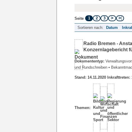
1
2
3
Seite
Sortieren nach:
Datum
Inkra
Radio Bremen - Ansta
Konzernlagebericht f
Dokumententyp:
Verwaltungsvors
und Rundschreiben
• Bekanntma
Stand: 14.11.2020 Inkrafttreten:
Themen: