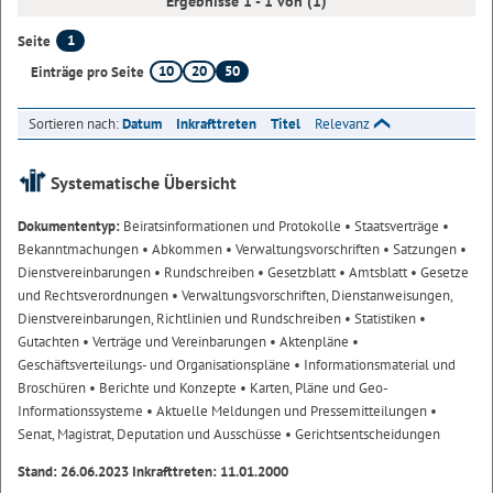
Ergebnisse 1 - 1 von (1)
1
Seite
10
20
50
Einträge pro Seite
Sortieren nach:
Datum
Inkrafttreten
Titel
Relevanz
Systematische Übersicht
Dokumententyp:
Beiratsinformationen und Protokolle
• Staatsverträge
•
Bekanntmachungen
• Abkommen
• Verwaltungsvorschriften
• Satzungen
•
Dienstvereinbarungen
• Rundschreiben
• Gesetzblatt
• Amtsblatt
• Gesetze
und Rechtsverordnungen
• Verwaltungsvorschriften, Dienstanweisungen,
Dienstvereinbarungen, Richtlinien und Rundschreiben
• Statistiken
•
Gutachten
• Verträge und Vereinbarungen
• Aktenpläne
•
Geschäftsverteilungs- und Organisationspläne
• Informationsmaterial und
Broschüren
• Berichte und Konzepte
• Karten, Pläne und Geo-
Informationssysteme
• Aktuelle Meldungen und Pressemitteilungen
•
Senat, Magistrat, Deputation und Ausschüsse
• Gerichtsentscheidungen
Stand: 26.06.2023 Inkrafttreten: 11.01.2000