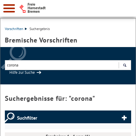
Vorschriften
Suchergebnis
Bremische Vorschriften
Hilfe zur Suche
Suchen
Suchergebnisse für: "
corona
"
Suchfilter