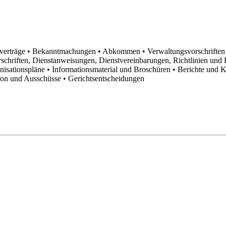
sverträge
• Bekanntmachungen
• Abkommen
• Verwaltungsvorschrifte
schriften, Dienstanweisungen, Dienstvereinbarungen, Richtlinien un
anisationspläne
• Informationsmaterial und Broschüren
• Berichte und 
tion und Ausschüsse
• Gerichtsentscheidungen