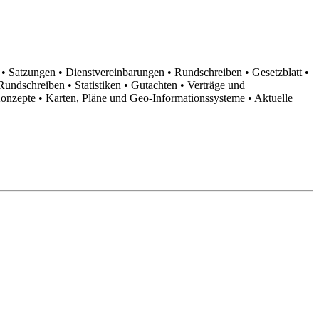
n
• Satzungen
• Dienstvereinbarungen
• Rundschreiben
• Gesetzblatt
•
d Rundschreiben
• Statistiken
• Gutachten
• Verträge und
Konzepte
• Karten, Pläne und Geo-Informationssysteme
• Aktuelle