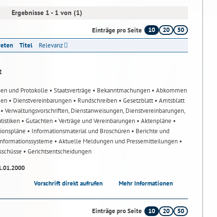
Ergebnisse 1 - 1 von (1)
10
20
50
Einträge pro Seite
reten
Titel
Relevanz
t
nen und Protokolle
• Staatsverträge
• Bekanntmachungen
• Abkommen
gen
• Dienstvereinbarungen
• Rundschreiben
• Gesetzblatt
• Amtsblatt
n
• Verwaltungsvorschriften, Dienstanweisungen, Dienstvereinbarungen,
atistiken
• Gutachten
• Verträge und Vereinbarungen
• Aktenpläne
•
tionspläne
• Informationsmaterial und Broschüren
• Berichte und
-Informationssysteme
• Aktuelle Meldungen und Pressemitteilungen
•
usschüsse
• Gerichtsentscheidungen
1.01.2000
Vorschrift direkt aufrufen
Mehr Informationen
10
20
50
Einträge pro Seite