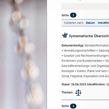
1
Seite
Sortieren nach:
Datum
Inkraftt
Systematische Übersich
Dokumententyp:
Beiratsinformatio
• Verwaltungsvorschriften
• Satzun
• Gesetze und Rechtsverordnunge
Richtlinien und Rundschreiben
• St
Geschäftsverteilungs- und Organisa
Konzepte
• Karten, Pläne und Geo
Senat, Magistrat, Deputation und A
Stand: 26.06.2023 Inkrafttreten: 1
Themen:
1
Seite