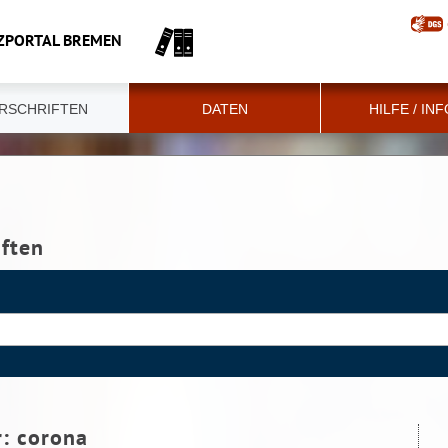
ZPORTAL BREMEN
RSCHRIFTEN
DATEN
HILFE / IN
iften
r:
corona