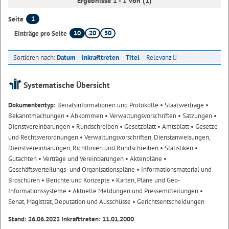
Ergebnisse 1 - 1 von (1)
1
Seite
10
20
50
Einträge pro Seite
Sortieren nach:
Datum
Inkrafttreten
Titel
Relevanz
Systematische Übersicht
Dokumententyp:
Beiratsinformationen und Protokolle
• Staatsverträge
•
Bekanntmachungen
• Abkommen
• Verwaltungsvorschriften
• Satzungen
•
Dienstvereinbarungen
• Rundschreiben
• Gesetzblatt
• Amtsblatt
• Gesetze
und Rechtsverordnungen
• Verwaltungsvorschriften, Dienstanweisungen,
Dienstvereinbarungen, Richtlinien und Rundschreiben
• Statistiken
•
Gutachten
• Verträge und Vereinbarungen
• Aktenpläne
•
Geschäftsverteilungs- und Organisationspläne
• Informationsmaterial und
Broschüren
• Berichte und Konzepte
• Karten, Pläne und Geo-
Informationssysteme
• Aktuelle Meldungen und Pressemitteilungen
•
Senat, Magistrat, Deputation und Ausschüsse
• Gerichtsentscheidungen
Stand: 26.06.2023 Inkrafttreten: 11.01.2000