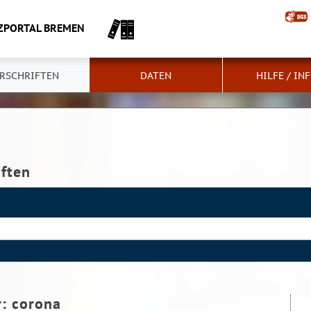
ZPORTAL BREMEN
RSCHRIFTEN
DATEN
HILFE / IN
iften
r:
corona