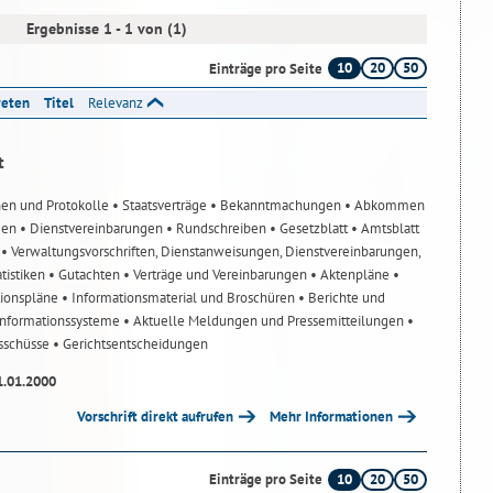
Ergebnisse 1 - 1 von (1)
10
20
50
Einträge pro Seite
reten
Titel
Relevanz
t
nen und Protokolle
• Staatsverträge
• Bekanntmachungen
• Abkommen
gen
• Dienstvereinbarungen
• Rundschreiben
• Gesetzblatt
• Amtsblatt
n
• Verwaltungsvorschriften, Dienstanweisungen, Dienstvereinbarungen,
atistiken
• Gutachten
• Verträge und Vereinbarungen
• Aktenpläne
•
tionspläne
• Informationsmaterial und Broschüren
• Berichte und
-Informationssysteme
• Aktuelle Meldungen und Pressemitteilungen
•
usschüsse
• Gerichtsentscheidungen
1.01.2000
Vorschrift direkt aufrufen
Mehr Informationen
10
20
50
Einträge pro Seite