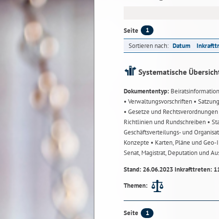
1
Seite
Sortieren nach:
Datum
Inkraftt
Systematische Übersich
Dokumententyp:
Beiratsinformatio
• Verwaltungsvorschriften
• Satzun
• Gesetze und Rechtsverordnunge
Richtlinien und Rundschreiben
• St
Geschäftsverteilungs- und Organisa
Konzepte
• Karten, Pläne und Geo
Senat, Magistrat, Deputation und A
Stand: 26.06.2023 Inkrafttreten: 1
Themen:
1
Seite