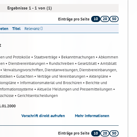
Ergebnisse 1 - 1 von (1)
10
20
50
Einträge pro Seite
reten
Titel
Relevanz
t
nen und Protokolle
• Staatsverträge
• Bekanntmachungen
• Abkommen
gen
• Dienstvereinbarungen
• Rundschreiben
• Gesetzblatt
• Amtsblatt
n
• Verwaltungsvorschriften, Dienstanweisungen, Dienstvereinbarungen,
atistiken
• Gutachten
• Verträge und Vereinbarungen
• Aktenpläne
•
tionspläne
• Informationsmaterial und Broschüren
• Berichte und
-Informationssysteme
• Aktuelle Meldungen und Pressemitteilungen
•
usschüsse
• Gerichtsentscheidungen
1.01.2000
Vorschrift direkt aufrufen
Mehr Informationen
10
20
50
Einträge pro Seite