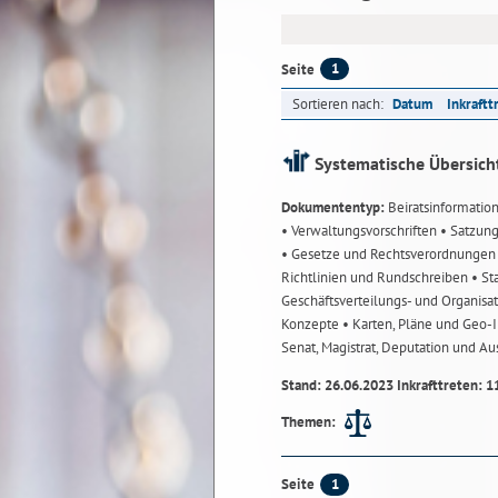
1
Seite
Sortieren nach:
Datum
Inkraftt
Systematische Übersich
Dokumententyp:
Beiratsinformatio
• Verwaltungsvorschriften
• Satzun
• Gesetze und Rechtsverordnunge
Richtlinien und Rundschreiben
• St
Geschäftsverteilungs- und Organisa
Konzepte
• Karten, Pläne und Geo
Senat, Magistrat, Deputation und A
Stand: 26.06.2023 Inkrafttreten: 1
Themen:
1
Seite