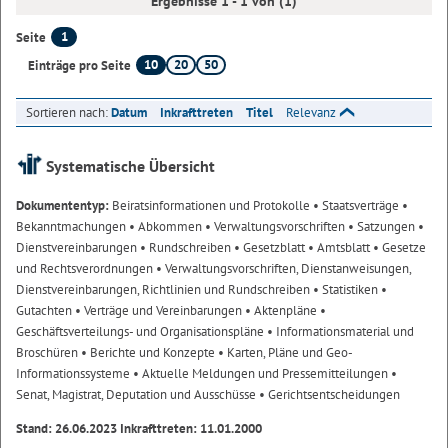
Ergebnisse 1 - 1 von (1)
1
Seite
10
20
50
Einträge pro Seite
Sortieren nach:
Datum
Inkrafttreten
Titel
Relevanz
Systematische Übersicht
Dokumententyp:
Beiratsinformationen und Protokolle
• Staatsverträge
•
Bekanntmachungen
• Abkommen
• Verwaltungsvorschriften
• Satzungen
•
Dienstvereinbarungen
• Rundschreiben
• Gesetzblatt
• Amtsblatt
• Gesetze
und Rechtsverordnungen
• Verwaltungsvorschriften, Dienstanweisungen,
Dienstvereinbarungen, Richtlinien und Rundschreiben
• Statistiken
•
Gutachten
• Verträge und Vereinbarungen
• Aktenpläne
•
Geschäftsverteilungs- und Organisationspläne
• Informationsmaterial und
Broschüren
• Berichte und Konzepte
• Karten, Pläne und Geo-
Informationssysteme
• Aktuelle Meldungen und Pressemitteilungen
•
Senat, Magistrat, Deputation und Ausschüsse
• Gerichtsentscheidungen
Stand: 26.06.2023 Inkrafttreten: 11.01.2000