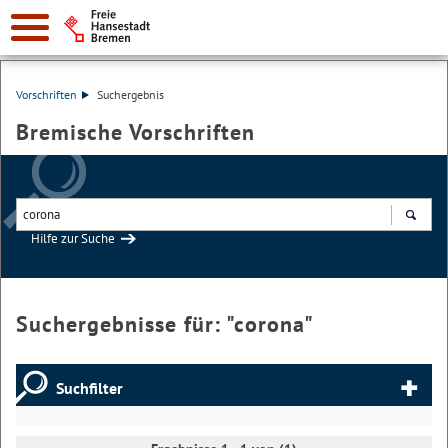
Vorschriften
Suchergebnis
Bremische Vorschriften
Hilfe zur Suche
Suchen
Suchergebnisse für: "
corona
"
Suchfilter