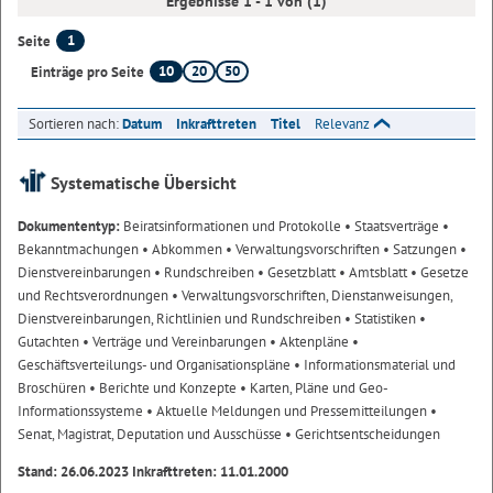
Ergebnisse 1 - 1 von (1)
1
Seite
10
20
50
Einträge pro Seite
Sortieren nach:
Datum
Inkrafttreten
Titel
Relevanz
Systematische Übersicht
Dokumententyp:
Beiratsinformationen und Protokolle
• Staatsverträge
•
Bekanntmachungen
• Abkommen
• Verwaltungsvorschriften
• Satzungen
•
Dienstvereinbarungen
• Rundschreiben
• Gesetzblatt
• Amtsblatt
• Gesetze
und Rechtsverordnungen
• Verwaltungsvorschriften, Dienstanweisungen,
Dienstvereinbarungen, Richtlinien und Rundschreiben
• Statistiken
•
Gutachten
• Verträge und Vereinbarungen
• Aktenpläne
•
Geschäftsverteilungs- und Organisationspläne
• Informationsmaterial und
Broschüren
• Berichte und Konzepte
• Karten, Pläne und Geo-
Informationssysteme
• Aktuelle Meldungen und Pressemitteilungen
•
Senat, Magistrat, Deputation und Ausschüsse
• Gerichtsentscheidungen
Stand: 26.06.2023 Inkrafttreten: 11.01.2000