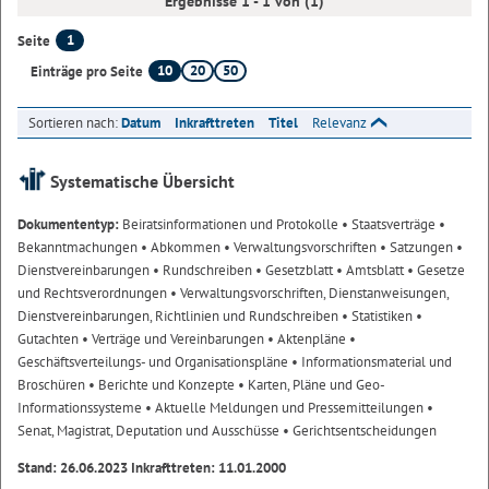
Ergebnisse 1 - 1 von (1)
1
Seite
10
20
50
Einträge pro Seite
Sortieren nach:
Datum
Inkrafttreten
Titel
Relevanz
Systematische Übersicht
Dokumententyp:
Beiratsinformationen und Protokolle
• Staatsverträge
•
Bekanntmachungen
• Abkommen
• Verwaltungsvorschriften
• Satzungen
•
Dienstvereinbarungen
• Rundschreiben
• Gesetzblatt
• Amtsblatt
• Gesetze
und Rechtsverordnungen
• Verwaltungsvorschriften, Dienstanweisungen,
Dienstvereinbarungen, Richtlinien und Rundschreiben
• Statistiken
•
Gutachten
• Verträge und Vereinbarungen
• Aktenpläne
•
Geschäftsverteilungs- und Organisationspläne
• Informationsmaterial und
Broschüren
• Berichte und Konzepte
• Karten, Pläne und Geo-
Informationssysteme
• Aktuelle Meldungen und Pressemitteilungen
•
Senat, Magistrat, Deputation und Ausschüsse
• Gerichtsentscheidungen
Stand: 26.06.2023 Inkrafttreten: 11.01.2000