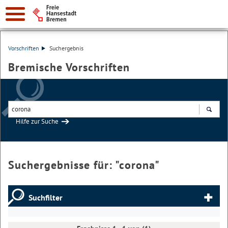
Vorschriften
Suchergebnis
Bremische Vorschriften
Hilfe zur Suche
Suchen
Suchergebnisse für: "
corona
"
Suchfilter