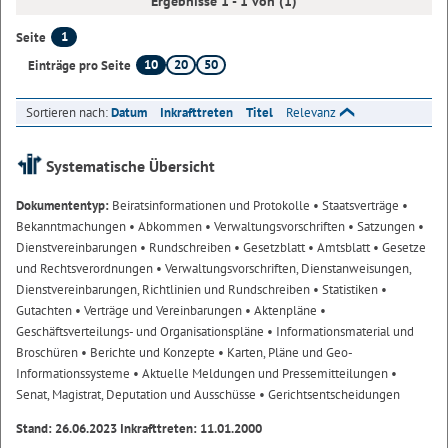
Ergebnisse 1 - 1 von (1)
1
Seite
10
20
50
Einträge pro Seite
Sortieren nach:
Datum
Inkrafttreten
Titel
Relevanz
Systematische Übersicht
Dokumententyp:
Beiratsinformationen und Protokolle
• Staatsverträge
•
Bekanntmachungen
• Abkommen
• Verwaltungsvorschriften
• Satzungen
•
Dienstvereinbarungen
• Rundschreiben
• Gesetzblatt
• Amtsblatt
• Gesetze
und Rechtsverordnungen
• Verwaltungsvorschriften, Dienstanweisungen,
Dienstvereinbarungen, Richtlinien und Rundschreiben
• Statistiken
•
Gutachten
• Verträge und Vereinbarungen
• Aktenpläne
•
Geschäftsverteilungs- und Organisationspläne
• Informationsmaterial und
Broschüren
• Berichte und Konzepte
• Karten, Pläne und Geo-
Informationssysteme
• Aktuelle Meldungen und Pressemitteilungen
•
Senat, Magistrat, Deputation und Ausschüsse
• Gerichtsentscheidungen
Stand: 26.06.2023 Inkrafttreten: 11.01.2000