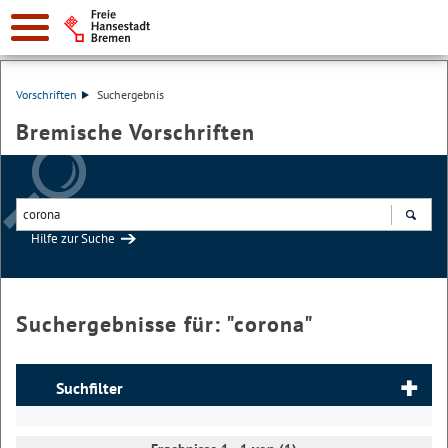
Vorschriften
Suchergebnis
Bremische Vorschriften
Hilfe zur Suche
Suchen
Suchergebnisse für: "
corona
"
Suchfilter