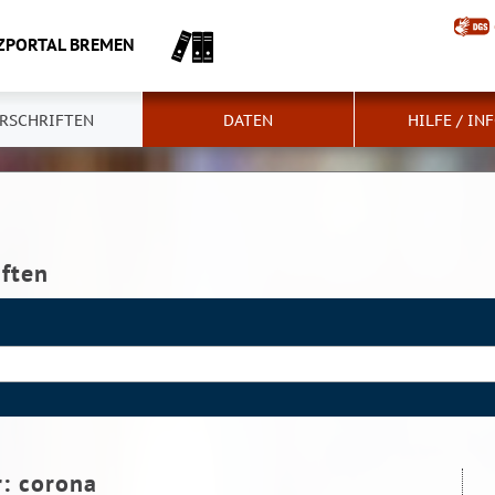
ZPORTAL BREMEN
RSCHRIFTEN
DATEN
HILFE / IN
iften
r:
corona