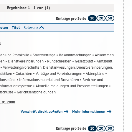
Ergebnisse 1 - 1 von (1)
10
20
50
Einträge pro Seite
reten
Titel
Relevanz
t
nen und Protokolle
• Staatsverträge
• Bekanntmachungen
• Abkommen
gen
• Dienstvereinbarungen
• Rundschreiben
• Gesetzblatt
• Amtsblatt
n
• Verwaltungsvorschriften, Dienstanweisungen, Dienstvereinbarungen,
atistiken
• Gutachten
• Verträge und Vereinbarungen
• Aktenpläne
•
tionspläne
• Informationsmaterial und Broschüren
• Berichte und
-Informationssysteme
• Aktuelle Meldungen und Pressemitteilungen
•
usschüsse
• Gerichtsentscheidungen
1.01.2000
Vorschrift direkt aufrufen
Mehr Informationen
10
20
50
Einträge pro Seite