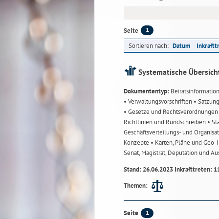
1
Seite
Sortieren nach:
Datum
Inkraftt
Systematische Übersich
Dokumententyp:
Beiratsinformatio
• Verwaltungsvorschriften
• Satzun
• Gesetze und Rechtsverordnunge
Richtlinien und Rundschreiben
• St
Geschäftsverteilungs- und Organisa
Konzepte
• Karten, Pläne und Geo
Senat, Magistrat, Deputation und A
Stand: 26.06.2023 Inkrafttreten: 1
Themen:
1
Seite