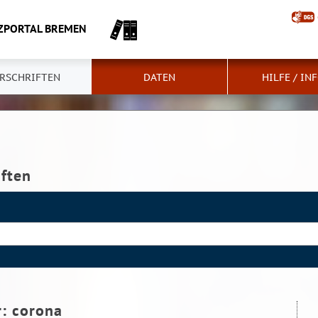
ZPORTAL BREMEN
RSCHRIFTEN
DATEN
HILFE / IN
iften
r:
corona