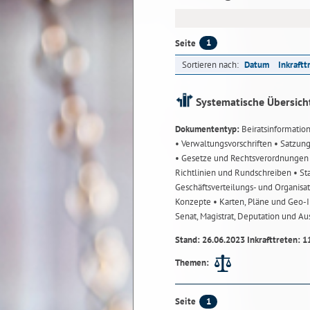
1
Seite
Sortieren nach:
Datum
Inkraftt
Systematische Übersich
Dokumententyp:
Beiratsinformatio
• Verwaltungsvorschriften
• Satzun
• Gesetze und Rechtsverordnunge
Richtlinien und Rundschreiben
• St
Geschäftsverteilungs- und Organisa
Konzepte
• Karten, Pläne und Geo
Senat, Magistrat, Deputation und A
Stand: 26.06.2023 Inkrafttreten: 1
Themen:
1
Seite