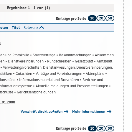
Ergebnisse 1 - 1 von (1)
10
20
50
Einträge pro Seite
reten
Titel
Relevanz
t
nen und Protokolle
• Staatsverträge
• Bekanntmachungen
• Abkommen
gen
• Dienstvereinbarungen
• Rundschreiben
• Gesetzblatt
• Amtsblatt
n
• Verwaltungsvorschriften, Dienstanweisungen, Dienstvereinbarungen,
atistiken
• Gutachten
• Verträge und Vereinbarungen
• Aktenpläne
•
tionspläne
• Informationsmaterial und Broschüren
• Berichte und
-Informationssysteme
• Aktuelle Meldungen und Pressemitteilungen
•
usschüsse
• Gerichtsentscheidungen
1.01.2000
Vorschrift direkt aufrufen
Mehr Informationen
10
20
50
Einträge pro Seite