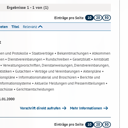
Ergebnisse 1 - 1 von (1)
10
20
50
Einträge pro Seite
reten
Titel
Relevanz
t
nen und Protokolle
• Staatsverträge
• Bekanntmachungen
• Abkommen
gen
• Dienstvereinbarungen
• Rundschreiben
• Gesetzblatt
• Amtsblatt
n
• Verwaltungsvorschriften, Dienstanweisungen, Dienstvereinbarungen,
atistiken
• Gutachten
• Verträge und Vereinbarungen
• Aktenpläne
•
tionspläne
• Informationsmaterial und Broschüren
• Berichte und
-Informationssysteme
• Aktuelle Meldungen und Pressemitteilungen
•
usschüsse
• Gerichtsentscheidungen
1.01.2000
Vorschrift direkt aufrufen
Mehr Informationen
10
20
50
Einträge pro Seite