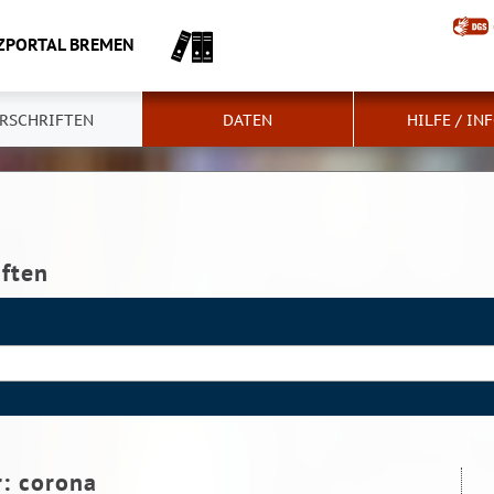
ZPORTAL BREMEN
RSCHRIFTEN
DATEN
HILFE / IN
iften
r:
corona