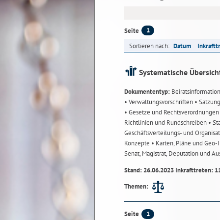
1
Seite
Sortieren nach:
Datum
Inkraftt
Systematische Übersich
Dokumententyp:
Beiratsinformatio
• Verwaltungsvorschriften
• Satzun
• Gesetze und Rechtsverordnunge
Richtlinien und Rundschreiben
• St
Geschäftsverteilungs- und Organisa
Konzepte
• Karten, Pläne und Geo
Senat, Magistrat, Deputation und A
Stand: 26.06.2023 Inkrafttreten: 1
Themen:
1
Seite