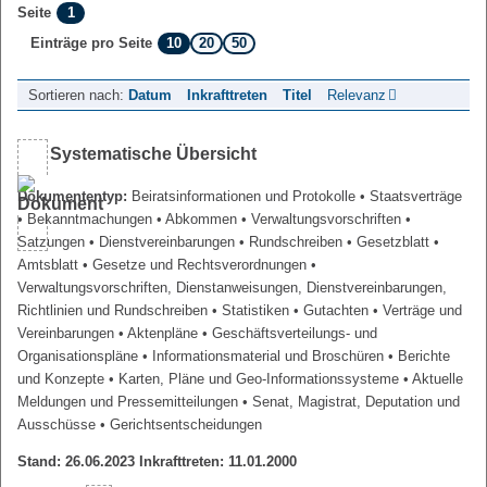
1
Seite
10
20
50
Einträge pro Seite
Sortieren nach:
Datum
Inkrafttreten
Titel
Relevanz
Systematische Übersicht
Dokumententyp:
Beiratsinformationen und Protokolle
• Staatsverträge
• Bekanntmachungen
• Abkommen
• Verwaltungsvorschriften
•
Satzungen
• Dienstvereinbarungen
• Rundschreiben
• Gesetzblatt
•
Amtsblatt
• Gesetze und Rechtsverordnungen
•
Verwaltungsvorschriften, Dienstanweisungen, Dienstvereinbarungen,
Richtlinien und Rundschreiben
• Statistiken
• Gutachten
• Verträge und
Vereinbarungen
• Aktenpläne
• Geschäftsverteilungs- und
Organisationspläne
• Informationsmaterial und Broschüren
• Berichte
und Konzepte
• Karten, Pläne und Geo-Informationssysteme
• Aktuelle
Meldungen und Pressemitteilungen
• Senat, Magistrat, Deputation und
Ausschüsse
• Gerichtsentscheidungen
Stand: 26.06.2023 Inkrafttreten: 11.01.2000