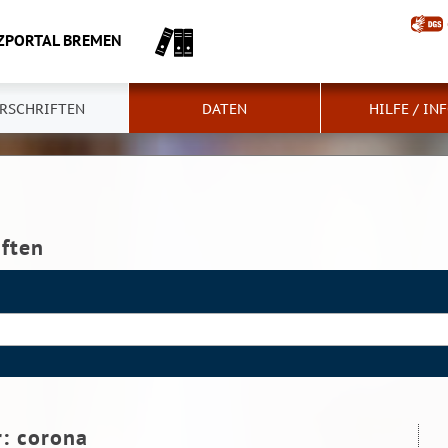
ZPORTAL BREMEN
RSCHRIFTEN
DATEN
HILFE / IN
iften
r:
corona