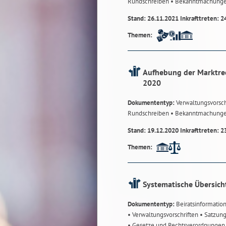
Rundschreiben
• Bekanntmachung
Stand: 26.11.2021 Inkrafttreten: 2
Themen:
Aufhebung der Marktre
2020
Dokumententyp:
Verwaltungsvorsch
Rundschreiben
• Bekanntmachung
Stand: 19.12.2020 Inkrafttreten: 2
Themen:
Systematische Übersich
Dokumententyp:
Beiratsinformatio
• Verwaltungsvorschriften
• Satzun
• Gesetze und Rechtsverordnunge