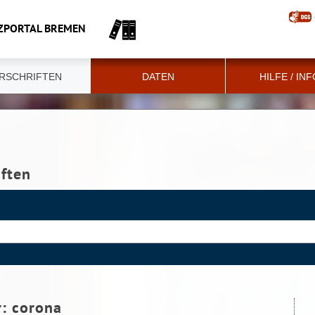
ZPORTAL BREMEN
RSCHRIFTEN
DATEN
HILFE / IN
iften
r:
corona