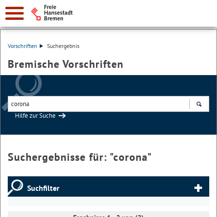
Vorschriften
Suchergebnis
Bremische Vorschriften
Hilfe zur Suche
Suchen
Suchergebnisse für: "
corona
"
Suchfilter