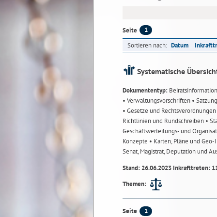
1
Seite
Sortieren nach:
Datum
Inkraftt
Systematische Übersich
Dokumententyp:
Beiratsinformatio
• Verwaltungsvorschriften
• Satzun
• Gesetze und Rechtsverordnunge
Richtlinien und Rundschreiben
• St
Geschäftsverteilungs- und Organisa
Konzepte
• Karten, Pläne und Geo
Senat, Magistrat, Deputation und A
Stand: 26.06.2023 Inkrafttreten: 1
Themen:
1
Seite