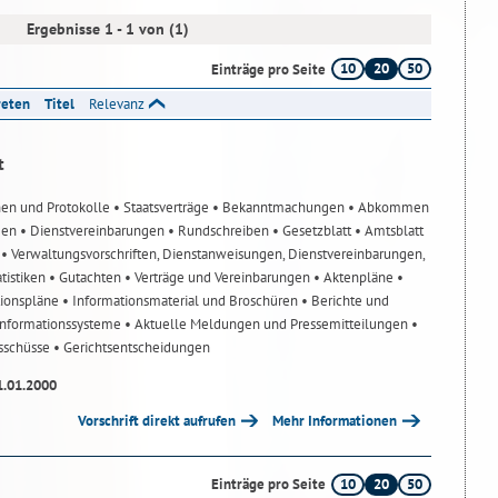
Ergebnisse 1 - 1 von (1)
10
20
50
Einträge pro Seite
reten
Titel
Relevanz
t
nen und Protokolle
• Staatsverträge
• Bekanntmachungen
• Abkommen
gen
• Dienstvereinbarungen
• Rundschreiben
• Gesetzblatt
• Amtsblatt
n
• Verwaltungsvorschriften, Dienstanweisungen, Dienstvereinbarungen,
atistiken
• Gutachten
• Verträge und Vereinbarungen
• Aktenpläne
•
tionspläne
• Informationsmaterial und Broschüren
• Berichte und
-Informationssysteme
• Aktuelle Meldungen und Pressemitteilungen
•
usschüsse
• Gerichtsentscheidungen
1.01.2000
Vorschrift direkt aufrufen
Mehr Informationen
10
20
50
Einträge pro Seite