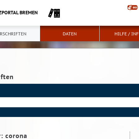
ZPORTAL BREMEN
RSCHRIFTEN
DATEN
HILFE / IN
iften
r:
corona