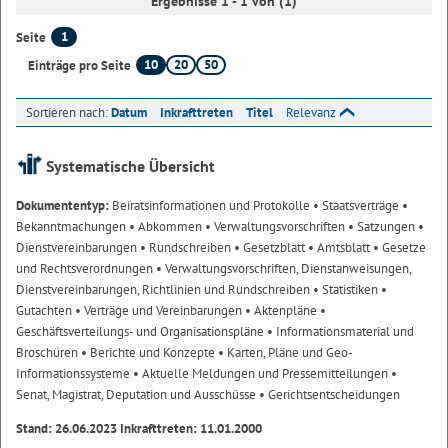
Ergebnisse 1 - 1 von (1)
1
Seite
10
20
50
Einträge pro Seite
Sortieren nach:
Datum
Inkrafttreten
Titel
Relevanz
Systematische Übersicht
Dokumententyp:
Beiratsinformationen und Protokolle
• Staatsverträge
•
Bekanntmachungen
• Abkommen
• Verwaltungsvorschriften
• Satzungen
•
Dienstvereinbarungen
• Rundschreiben
• Gesetzblatt
• Amtsblatt
• Gesetze
und Rechtsverordnungen
• Verwaltungsvorschriften, Dienstanweisungen,
Dienstvereinbarungen, Richtlinien und Rundschreiben
• Statistiken
•
Gutachten
• Verträge und Vereinbarungen
• Aktenpläne
•
Geschäftsverteilungs- und Organisationspläne
• Informationsmaterial und
Broschüren
• Berichte und Konzepte
• Karten, Pläne und Geo-
Informationssysteme
• Aktuelle Meldungen und Pressemitteilungen
•
Senat, Magistrat, Deputation und Ausschüsse
• Gerichtsentscheidungen
Stand: 26.06.2023 Inkrafttreten: 11.01.2000