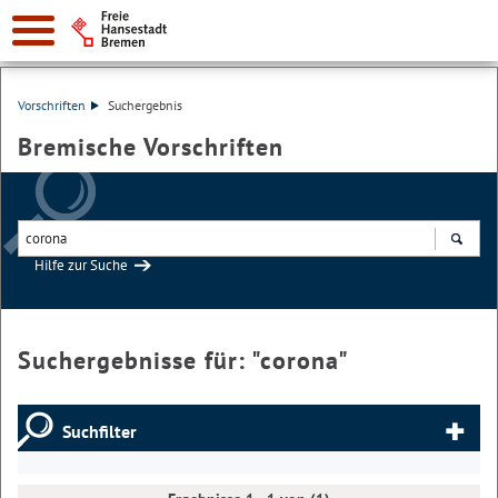
Vorschriften
Suchergebnis
Bremische Vorschriften
Hilfe zur Suche
Suchen
Suchergebnisse für: "
corona
"
Suchfilter