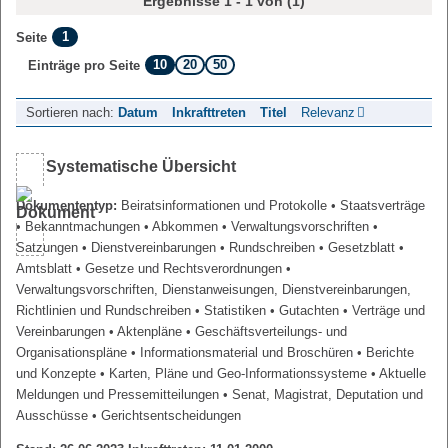
Ergebnisse 1 - 1 von (1)
1
Seite
10
20
50
Einträge pro Seite
Sortieren nach:
Datum
Inkrafttreten
Titel
Relevanz
Systematische Übersicht
Dokumententyp:
Beiratsinformationen und Protokolle
• Staatsverträge
• Bekanntmachungen
• Abkommen
• Verwaltungsvorschriften
•
Satzungen
• Dienstvereinbarungen
• Rundschreiben
• Gesetzblatt
•
Amtsblatt
• Gesetze und Rechtsverordnungen
•
Verwaltungsvorschriften, Dienstanweisungen, Dienstvereinbarungen,
Richtlinien und Rundschreiben
• Statistiken
• Gutachten
• Verträge und
Vereinbarungen
• Aktenpläne
• Geschäftsverteilungs- und
Organisationspläne
• Informationsmaterial und Broschüren
• Berichte
und Konzepte
• Karten, Pläne und Geo-Informationssysteme
• Aktuelle
Meldungen und Pressemitteilungen
• Senat, Magistrat, Deputation und
Ausschüsse
• Gerichtsentscheidungen