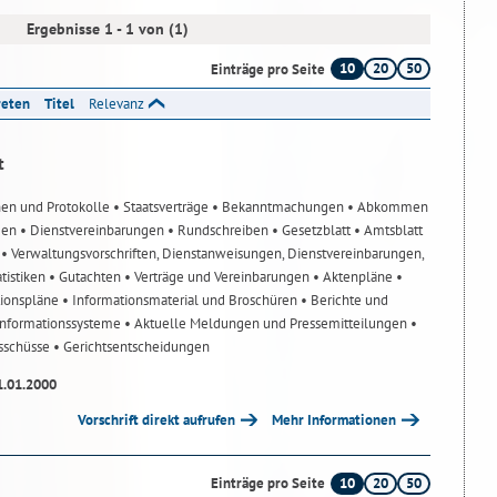
Ergebnisse 1 - 1 von (1)
10
20
50
Einträge pro Seite
reten
Titel
Relevanz
t
nen und Protokolle
• Staatsverträge
• Bekanntmachungen
• Abkommen
gen
• Dienstvereinbarungen
• Rundschreiben
• Gesetzblatt
• Amtsblatt
n
• Verwaltungsvorschriften, Dienstanweisungen, Dienstvereinbarungen,
atistiken
• Gutachten
• Verträge und Vereinbarungen
• Aktenpläne
•
tionspläne
• Informationsmaterial und Broschüren
• Berichte und
-Informationssysteme
• Aktuelle Meldungen und Pressemitteilungen
•
usschüsse
• Gerichtsentscheidungen
1.01.2000
Vorschrift direkt aufrufen
Mehr Informationen
10
20
50
Einträge pro Seite