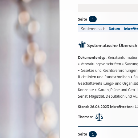
1
Seite
Sortieren nach:
Datum
Inkraftt
Systematische Übersich
Dokumententyp:
Beiratsinformatio
• Verwaltungsvorschriften
• Satzun
• Gesetze und Rechtsverordnunge
Richtlinien und Rundschreiben
• St
Geschäftsverteilungs- und Organisa
Konzepte
• Karten, Pläne und Geo
Senat, Magistrat, Deputation und A
Stand: 26.06.2023 Inkrafttreten: 1
Themen:
1
Seite