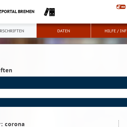
ZPORTAL BREMEN
RSCHRIFTEN
DATEN
HILFE / IN
iften
r:
corona