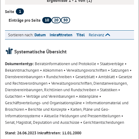
Ergebnisse 1 - 1 von (1)
1
Seite
10
20
50
Einträge pro Seite
Sortieren nach:
Datum
Inkrafttreten
Titel
Relevanz
Systematische Übersicht
Dokumententyp:
Beiratsinformationen und Protokolle
• Staatsverträge
•
Bekanntmachungen
• Abkommen
• Verwaltungsvorschriften
• Satzungen
•
Dienstvereinbarungen
• Rundschreiben
• Gesetzblatt
• Amtsblatt
• Gesetze
und Rechtsverordnungen
• Verwaltungsvorschriften, Dienstanweisungen,
Dienstvereinbarungen, Richtlinien und Rundschreiben
• Statistiken
•
Gutachten
• Verträge und Vereinbarungen
• Aktenpläne
•
Geschäftsverteilungs- und Organisationspläne
• Informationsmaterial und
Broschüren
• Berichte und Konzepte
• Karten, Pläne und Geo-
Informationssysteme
• Aktuelle Meldungen und Pressemitteilungen
•
Senat, Magistrat, Deputation und Ausschüsse
• Gerichtsentscheidungen
Stand: 26.06.2023 Inkrafttreten: 11.01.2000