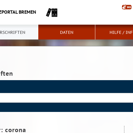
ZPORTAL BREMEN
RSCHRIFTEN
DATEN
HILFE / IN
iften
r:
corona