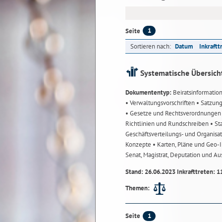
1
Seite
Sortieren nach:
Datum
Inkraftt
Systematische Übersich
Dokumententyp:
Beiratsinformatio
• Verwaltungsvorschriften
• Satzun
• Gesetze und Rechtsverordnunge
Richtlinien und Rundschreiben
• St
Geschäftsverteilungs- und Organisa
Konzepte
• Karten, Pläne und Geo
Senat, Magistrat, Deputation und A
Stand: 26.06.2023 Inkrafttreten: 1
Themen:
1
Seite