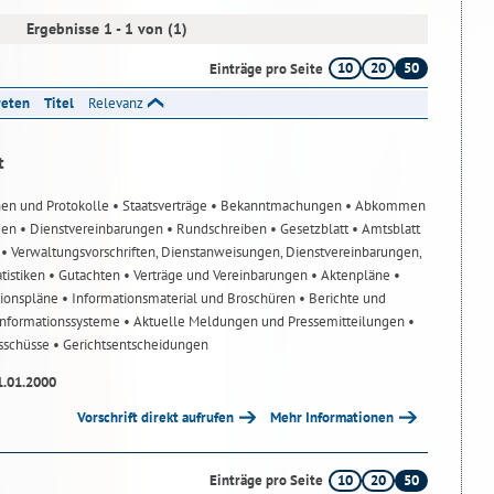
Ergebnisse 1 - 1 von (1)
10
20
50
Einträge pro Seite
reten
Titel
Relevanz
t
nen und Protokolle
• Staatsverträge
• Bekanntmachungen
• Abkommen
gen
• Dienstvereinbarungen
• Rundschreiben
• Gesetzblatt
• Amtsblatt
n
• Verwaltungsvorschriften, Dienstanweisungen, Dienstvereinbarungen,
atistiken
• Gutachten
• Verträge und Vereinbarungen
• Aktenpläne
•
tionspläne
• Informationsmaterial und Broschüren
• Berichte und
-Informationssysteme
• Aktuelle Meldungen und Pressemitteilungen
•
usschüsse
• Gerichtsentscheidungen
1.01.2000
Vorschrift direkt aufrufen
Mehr Informationen
10
20
50
Einträge pro Seite