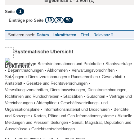
Ergebnisse 1 - 1 von (1)
1
Seite
10
20
50
Einträge pro Seite
Sortieren nach:
Datum
Inkrafttreten
Titel
Relevanz
Systematische Übersicht
Dokumententyp:
Beiratsinformationen und Protokolle
• Staatsverträge
• Bekanntmachungen
• Abkommen
• Verwaltungsvorschriften
•
Satzungen
• Dienstvereinbarungen
• Rundschreiben
• Gesetzblatt
•
Amtsblatt
• Gesetze und Rechtsverordnungen
•
Verwaltungsvorschriften, Dienstanweisungen, Dienstvereinbarungen,
Richtlinien und Rundschreiben
• Statistiken
• Gutachten
• Verträge und
Vereinbarungen
• Aktenpläne
• Geschäftsverteilungs- und
Organisationspläne
• Informationsmaterial und Broschüren
• Berichte
und Konzepte
• Karten, Pläne und Geo-Informationssysteme
• Aktuelle
Meldungen und Pressemitteilungen
• Senat, Magistrat, Deputation und
Ausschüsse
• Gerichtsentscheidungen