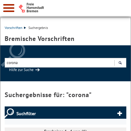
Vorschriften
Suchergebnis
Bremische Vorschriften
Hilfe zur Suche
Suchen
Suchergebnisse für: "
corona
"
Suchfilter