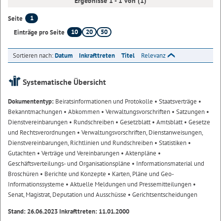
Ergebnisse 1 - 1 von (1)
1
Seite
10
20
50
Einträge pro Seite
Sortieren nach:
Datum
Inkrafttreten
Titel
Relevanz
Systematische Übersicht
Dokumententyp:
Beiratsinformationen und Protokolle
• Staatsverträge
•
Bekanntmachungen
• Abkommen
• Verwaltungsvorschriften
• Satzungen
•
Dienstvereinbarungen
• Rundschreiben
• Gesetzblatt
• Amtsblatt
• Gesetze
und Rechtsverordnungen
• Verwaltungsvorschriften, Dienstanweisungen,
Dienstvereinbarungen, Richtlinien und Rundschreiben
• Statistiken
•
Gutachten
• Verträge und Vereinbarungen
• Aktenpläne
•
Geschäftsverteilungs- und Organisationspläne
• Informationsmaterial und
Broschüren
• Berichte und Konzepte
• Karten, Pläne und Geo-
Informationssysteme
• Aktuelle Meldungen und Pressemitteilungen
•
Senat, Magistrat, Deputation und Ausschüsse
• Gerichtsentscheidungen
Stand: 26.06.2023 Inkrafttreten: 11.01.2000