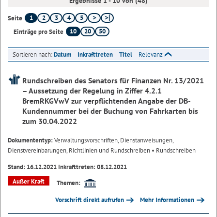
Ergebnisse 1 - 10 von (48)
1
2
3
4
5
Seite
10
20
50
Einträge pro Seite
Sortieren nach:
Datum
Inkrafttreten
Titel
Relevanz
Rundschreiben des Senators für Finanzen Nr. 13/2021
– Aussetzung der Regelung in Ziffer 4.2.1
BremRKGVwV zur verpflichtenden Angabe der DB-
Kundennummer bei der Buchung von Fahrkarten bis
zum 30.04.2022
Dokumententyp:
Verwaltungsvorschriften, Dienstanweisungen,
Dienstvereinbarungen, Richtlinien und Rundschreiben
• Rundschreiben
Stand: 16.12.2021 Inkrafttreten: 08.12.2021
Außer Kraft
Themen:
Vorschrift direkt aufrufen
Mehr Informationen