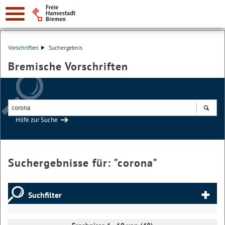
Vorschriften
Suchergebnis
Bremische Vorschriften
Hilfe zur Suche
Suchen
Suchergebnisse für: "
corona
"
Suchfilter