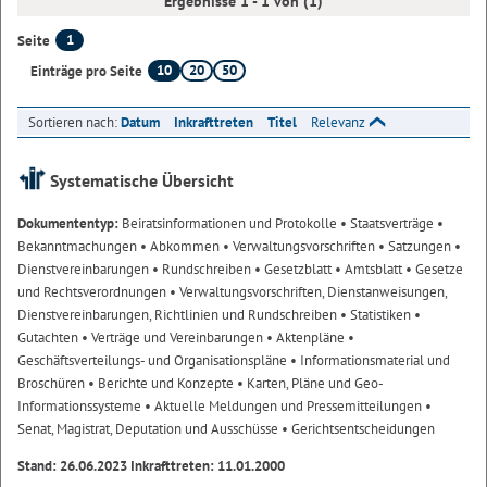
Ergebnisse 1 - 1 von (1)
1
Seite
10
20
50
Einträge pro Seite
Sortieren nach:
Datum
Inkrafttreten
Titel
Relevanz
Systematische Übersicht
Dokumententyp:
Beiratsinformationen und Protokolle
• Staatsverträge
•
Bekanntmachungen
• Abkommen
• Verwaltungsvorschriften
• Satzungen
•
Dienstvereinbarungen
• Rundschreiben
• Gesetzblatt
• Amtsblatt
• Gesetze
und Rechtsverordnungen
• Verwaltungsvorschriften, Dienstanweisungen,
Dienstvereinbarungen, Richtlinien und Rundschreiben
• Statistiken
•
Gutachten
• Verträge und Vereinbarungen
• Aktenpläne
•
Geschäftsverteilungs- und Organisationspläne
• Informationsmaterial und
Broschüren
• Berichte und Konzepte
• Karten, Pläne und Geo-
Informationssysteme
• Aktuelle Meldungen und Pressemitteilungen
•
Senat, Magistrat, Deputation und Ausschüsse
• Gerichtsentscheidungen
Stand: 26.06.2023 Inkrafttreten: 11.01.2000