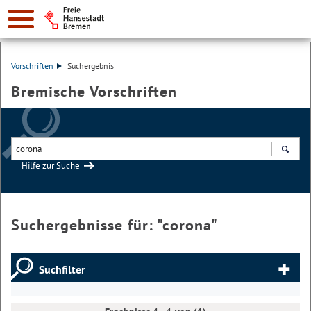
Vorschriften
Suchergebnis
Bremische Vorschriften
Hilfe zur Suche
Suchen
Suchergebnisse für: "
corona
"
Suchfilter