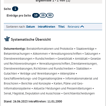
Ergebnisse 1 - 1 von (1)
1
Seite
10
20
50
Einträge pro Seite
Sortieren nach:
Datum
Inkrafttreten
Titel
Relevanz
Systematische Übersicht
Dokumententyp:
Beiratsinformationen und Protokolle
• Staatsverträge
•
Bekanntmachungen
• Abkommen
• Verwaltungsvorschriften
• Satzungen
•
Dienstvereinbarungen
• Rundschreiben
• Gesetzblatt
• Amtsblatt
• Gesetze
und Rechtsverordnungen
• Verwaltungsvorschriften, Dienstanweisungen,
Dienstvereinbarungen, Richtlinien und Rundschreiben
• Statistiken
•
Gutachten
• Verträge und Vereinbarungen
• Aktenpläne
•
Geschäftsverteilungs- und Organisationspläne
• Informationsmaterial und
Broschüren
• Berichte und Konzepte
• Karten, Pläne und Geo-
Informationssysteme
• Aktuelle Meldungen und Pressemitteilungen
•
Senat, Magistrat, Deputation und Ausschüsse
• Gerichtsentscheidungen
Stand: 26.06.2023 Inkrafttreten: 11.01.2000